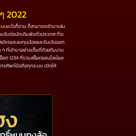
ดๆ 2022
ระบบอะไรก็ตาม ก็สามารถเข้ามาเล่น
รับต่อนักเดิมพันทั่วประเทศ ที่จะ
่กดสมัครและลงทุนน้อยและรับเงินออก
 ๆ ที่เข้ามาอย่างเต็มที่ด้วยทีมงาน
สล็อต 1234 ที่รวมสล็อตออนไลน์และ
ทรศัพท์มือถือทุกระบบ เปิดให้