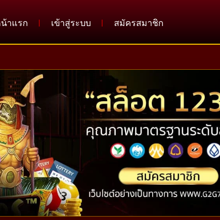
น้าแรก
เข้าสู่ระบบ
สมัครสมาชิก