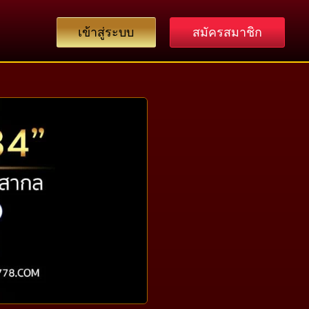
เข้าสู่ระบบ
สมัครสมาชิก