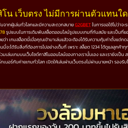
สิโน เว็บตรง ไม่มีการผ่านตัวแทนใ
กันจากผู้เล่นทั่วโลกและมีความสะดวกสบาย
G2GBET
ในการขอใช้ไม่ว่าจะ
78
รูปแบบในการเดิมพันสล็อตออนไลน์รูปแบบเกมที่ทันสมัย และเป็นที่ยอม
ยว่า เกมสล็อตนี้เมื่อคุณเข้ามาเล่นแล้วจะต้องได้รับความคุ้มค่าตั้งแต
ี้จะได้รับสิ่งที่ต้องการไปอย่างเต็มที่ เพราะ สล็อต 1234 ได้ดูแลลูกค้าทุก
าร่วมเล่นเกมบนเว็บไซต์คาสิโนออนไลน์ของทางเรานั้นเอง และเรายังเป็น 
นอร์กับค่ายเกมทั่วโลก เปิดให้เล่นผ่านเว็บตรงไม่ผ่านนายหน้า รองรับโ