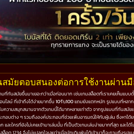
ันสมัยตอบสนองต่อการใช้งานผ่านมือ
กมที่ทันสมัยขึ้นมาเยอะกว่าเมื่อก่อนมาก เช่นเกมสล็อตที่เราเคยเห็นแบบด
น์ ที่เข้าถึงได้ง่ายมากขึ้น
10รับ100
แถมยังแตกหนัก รูปแบบที่หลากห
ได้รับความสนุกสนานจากตัวเกมนี้ได้มากหลายเท่าตัว จากรูปแบบที่ทันสมัยเหล
ะกอบต่าง ๆ รวมถึงองค์ประกอบที่ช่วยเพิ่มอารมณ์ให้กับผู้เล่น ซึ่งหาได
ะใครที่ยังไม่เคยเข้ามาเล่นนั้น ที่เป็นตัวเกมเล่นง่ายมากที่สุด และได้โ
 สล็อต 1234 จึงไม่แปลกใจเลยว่าเมื่อนักเดิมพันได้เข้ามาก็จะถามถึงรูปแ