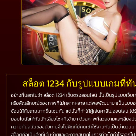
สล็อต 1234 กับรูปแบบเกมที่ท
อย่างที่บอกไปว่า สล็อต 1234 เว็บตรงออนไลน์ นั้นเป็นรูปแบบเว็บเ
หรือสัญลักษณ์ของภาพที่ไม่หลากหลาย แต่พอพัฒนามาเป็นแบบออนไล
ซ้อนให้กับเกมมากขึ้นเช่นกัน แต่นั่นก็ทำให้ผู้เล่นคาสิโนออนไลน์ 
มอบโบนัสให้กับนักเสี่ยงโชคที่เข้ามา ด้วยภาพที่สวยงามและเสียงปร
ความทันสมันของตัวเกมจึงไม่ผิดที่มีคนเข้าใช้งานกันเป็นจำนวนมาก แล
สล็อตถือเป็นสิ่งที่เล่นง่ายและสะดวกสบายในการที่จะได้กำไรออกไป