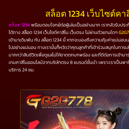
สล็อต 1234 เว็บไซต์คา
สล็อต 1234
พร้อมตอบโจทย์ต่อผู้เล่นเป็นอย่างมาก เรากลัวรับประ
ได้ทาง สล็อต 1234 เว็บไซต์คาสิโน เว็บตรง ไม่ผ่านตัวแทนใดๆ
G2G7
เข้ามาเดิมพัน กับ สล็อต 1234 นี้ หากจะมองถึงความคุ้มค่าแน่นอนเล
ไปอย่างแน่นอน ทางเรานั้นก็หวัดว่าคุณลูกค้าที่เข้าร่วมสนุกในการเล่นน
มากกว่าสิบชีวิตเพื่อดูแลไม่ให้ขาดตกบกพร่อง และที่ดีต่อการเข้าม
เกมคาสิโนออนไลน์จากบริษัทตรง 8 แบรนด์ชั้นนำ เพราะเราเป็นพาร์ทเ
บริการ 24 ชม.