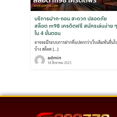
บริการฝาก-ถอน สะดวก ปลอดภัย
สล็อต m98 เครดิตฟรี สมัครเล่นง่าย 
ใน 4 ขั้นตอน
อาจจะมีระบบการฝากที่แปลกกว่าเว็บเดิมพันอื่นไ
บ้าง สล็อต […]
admin
18 สิงหาคม 2023