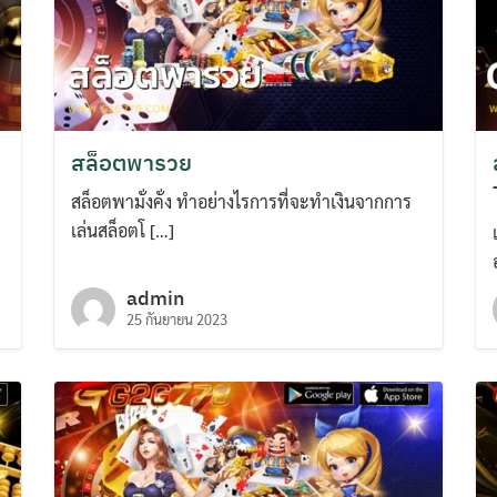
สล็อตพารวย
สล็อตพามั่งคั่ง ทำอย่างไรการที่จะทำเงินจากการ
เล่นสล็อตโ […]
admin
25 กันยายน 2023