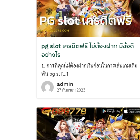
pg slot เครดิตฟรี ไม่ต้องฝาก มีข้อดี
อย่างไร
1. การที่คุณไม่ต้องฝากเงินก่อนในการเล่นเกมเดิม
พัน pg sl […]
admin
27 กันยายน 2023