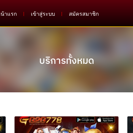
น้าแรก
เข้าสู่ระบบ
สมัครสมาชิก
บริการทั้งหมด