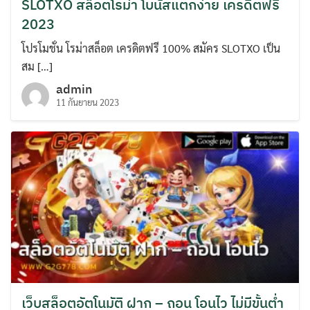
SLOTXO สล็อตโรม่า โบนัสแตกง่าย เครดิตฟรี
2023
โปรโมชั่น โรม่าสล็อต เครดิตฟรี 100% สมัคร SLOTXO เป็น
สม […]
admin
11 กันยายน 2023
เว็บสล็อตอัตโนมัติ ฝาก – ถอน โอนไว ไม่มีขั้นต่ำ