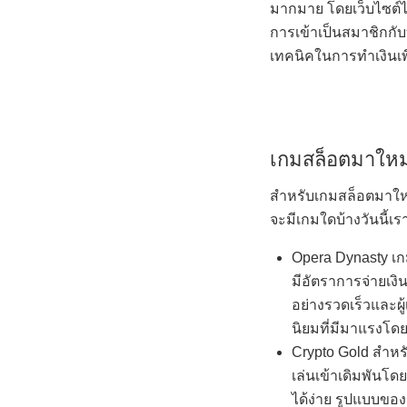
มากมาย โดยเว็บไซต์ได
การเข้าเป็นสมาชิกกับท
เทคนิคในการทำเงินเพื่
เกมสล็อตมาใหม่ท
สำหรับเกมสล็อตมาใหม่
จะมีเกมใดบ้างวันนี้เ
Opera Dynasty เก
มีอัตราการจ่ายเงิ
อย่างรวดเร็วและผู
นิยมที่มีมาแรงโดย
Crypto Gold สำหร
เล่นเข้าเดิมพันโดย
ได้ง่าย รูปแบบขอ