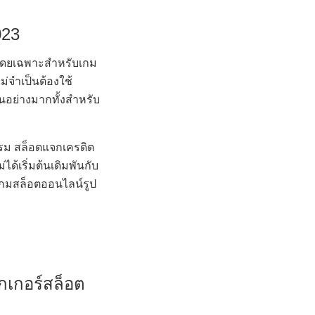
023
ดยเฉพาะสำหรับเกม
ม่จำเป็นต้องใช้
นอย่างมากทั้งสำหรับ
กรรม สล็อตแจกเครดิต
ได้เริ่มต้นเดิมพันกับ
บเกมสล็อตออนไลน์รูป
กเกอร์สล็อต