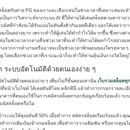
ล่นสล็อตกับค่าย PG ของเราและเลือกเล่นในช่วงเวลาที่เหมาะสมจะท
ยิ่งเป็นการวิเคราะห์จากระบบ AI ที่ให้ท่านได้เล่นสล็อตตามตารางเว
บนัสที่กำลังจะได้รับแบบไม่ทันตั้งตัวกันเลยทีเดียว บอกได้เลยว่
ิยมเป็นอย่างมาก เพราะทำให้ผู้เล่นได้ทำกำไรได้มากขึ้น ซึ่งทางค่
เล่นในช่วงเวลากลางคืนช่วงเวลาที่จะทำให้ท่านได้ผลกำไรอย่าง
่ว่างจากการทำงานหรืออาจจะเป็นช่วงเวลาพักผ่อนของใครหลาย ๆ คน
 โดยเลือกช่วงเวลาที่เราแนะนำก็จะทำให้ท่านลุ้นเงินรางวัลใหญ่ไ
ต ระบบอัตโนมัติด้วยตนเองง่าย ๆ
โนมัติด้วยตนเองง่าย ๆ เพียงไม่กี่ขั้นตอนเท่านั่น
เว็บรวมสล็อตทุ
ที่หน้าเว็บไซต์ ได้เลยทันทีโดย คลิกทีนี่ แล้วทำการกรอกรายละเอีย
นาคารที่ตนเองใช้ในการสมัครสล็อตกรอกข้อมูลเรียบร้อยแล้ว ระ
นัสสล็อตหรือไม่
าระบบให้คุณทันที 50% เมื่อทำการ สมัครสล็อตเรียบร้อยแล้ว คุณ
องทำการเติมเงินเข้าเกมสล็อต เพื่อทำการวางเดิมพัน หรือหากคุณ