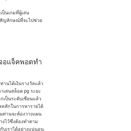
็นเกมที่ผู้เล่น
สัญลักษณ์ที่จะไปช่วย
สเจอแจ็คพอตทำ
้ท่านได้เงินรางวัลแล้ว
าเล่นสล็อต pg ระยะ
ากเป็นระดับเซียนแล้ว
าชีพหลักในการหารายได้
ั้นท่านจะต้องวางแผน
างไว้ซึ่งต้องทำตาม
กับเราได้อย่างแน่นอน