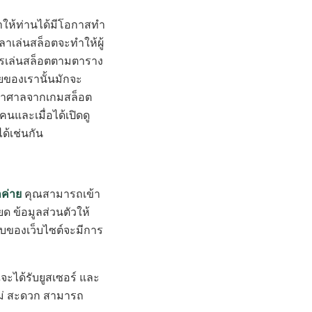
ำให้ท่านได้มีโอกาสทำ
ลาเล่นสล็อตจะทำให้ผู้
าการเล่นสล็อตตามตาราง
ายของเรานั้นมักจะ
มหาศาลจากเกมสล็อต
และเมื่อได้เปิดดู
ด้เช่นกัน
กค่าย
คุณสามารถเข้า
ด ข้อมูลส่วนตัวให้
บบของเว็บไซต์จะมีการ
จะได้รับยูสเซอร์ และ
ไม่ สะดวก สามารถ