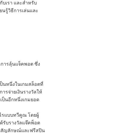
กกับเรา และสำหรับ
ยนรู้วิธีการเล่นและ
การลุ้นแจ็คพอต ซึ่ง
็นหนึ่งในเกมสล็อตที่
การจ่ายเงินรางวัลให้
าเป็นอีกหนึ่งเกมยอด
ไรแบบทวีคูณ โดยผู้
ได้รับรางวัลแจ๊คพ็อต
ยสัญลักษณ์และฟรีสปิน