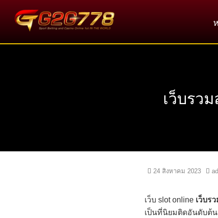
ห
เว็บรวม
24 สิงหาคม 2023
a
เว็บ slot online
เว็บรว
เป็นที่นิยมติดอันดับต