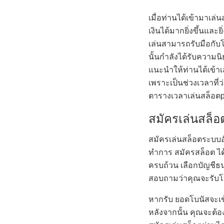
เมื่อท่านได้เข้ามาเ
เงินได้มากยิ่งขึ้นและ
เล่นสามารถรับมือกับโ
นั้นกำลังได้รับความน
แนะนำให้ท่านได้เข้า
เพราะเป็นช่วงเวลาที
ตารางเวลาเล่นสล็อตpg
สมัครเล่นสล็อ
สมัครเล่นสล็อตระบบอัต
ทำการ สมัครสล็อต ได้
ครบถ้วน เลือกบัญชีธ
สอบถามว่าคุณจะรับโบ
หากรับ ยอดโบนัสจะเข้
หลังจากนั้น คุณจะต้