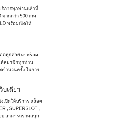
ิการทุกท่านแล้วที่
3 มากกว่า 500 เกม
LD พร้อมเปิดให้
็อตทุกค่าย
มาพร้อม
อให้สมาชิกทุกท่าน
กัดจำนวนครั้ง ในการ
็บเดียว
งเปิดให้บริการ สล็อต
OKER , SUPERSLOT ,
แบบ สามารถร่วมสนุก