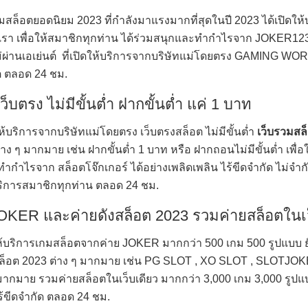
็อตยอดนิยม 2023 ที่กำลังมาแรงมากที่สุดในปี 2023 ได้เปิดให้บร
งเรา เพื่อให้สมาชิกทุกท่าน ได้ร่วมสนุกและทำกำไรจาก JOKER12
่ผ่านเอเย่นต์ ที่เปิดให้บริการจากบริษัทแม่โดยตรง GAMING WOR
ต ตลอด 24 ชม.
ตรง ไม่มีขั้นต่ำ ฝากขั้นต่ำ แค่ 1 บาท
้บริการจากบริษัทแม่โดยตรง เว็บตรงสล็อต ไม่มีขั้นต่ำ
เว็บรวมสล
าง ๆ มากมาย เช่น ฝากขั้นต่ำ 1 บาท หรือ ฝากถอนไม่มีขั้นต่ำ เพื่
กำไรจาก สล็อตโจ๊กเกอร์ ได้อย่างเพลิดเพลิน ไร้ขีดจำกัด ไม่จำ
บริการสมาชิกทุกท่าน ตลอด 24 ชม.
OKER และค่ายดังสล็อต 2023 รวมค่ายสล็อตในเว
้บริการเกมสล็อตจากค่าย JOKER มากกว่า 500 เกม 500 รูปแบบ ยั
สล็อต 2023 ต่าง ๆ มากมาย เช่น PG SLOT , XO SLOT , SLOTJ
กมากมาย รวมค่ายสล็อตในเว็บเดียว มากกว่า 3,000 เกม 3,000 รูป
้ขีดจำกัด ตลอด 24 ชม.