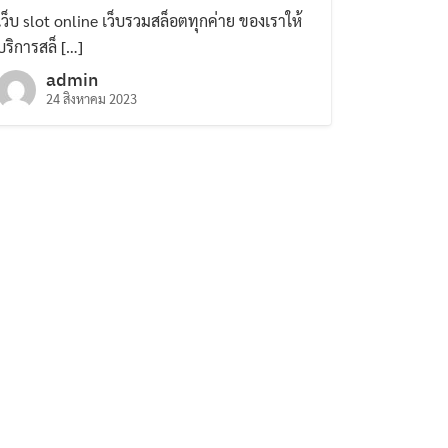
เว็บ slot online เว็บรวมสล็อตทุกค่าย ของเราให้
บริการสล็ […]
admin
24 สิงหาคม 2023