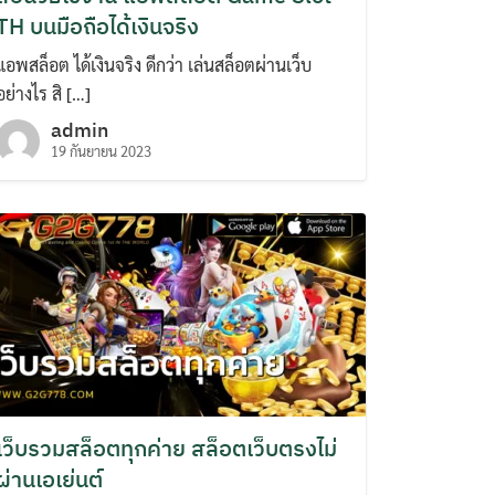
TH บนมือถือได้เงินจริง
แอพสล็อต ได้เงินจริง ดีกว่า เล่นสล็อตผ่านเว็บ
อย่างไร สิ […]
admin
19 กันยายน 2023
เว็บรวมสล็อตทุกค่าย สล็อตเว็บตรงไม่
ผ่านเอเย่นต์