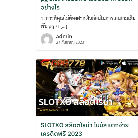
อย่างไร
1. การที่คุณไม่ต้องฝากเงินก่อนในการเล่นเกมเดิม
พัน pg sl […]
admin
27 กันยายน 2023
SLOTXO สล็อตโรม่า โบนัสแตกง่าย
เครดิตฟรี 2023