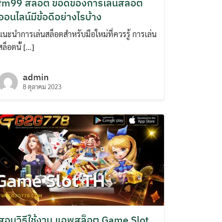
fm99 สล็อต ข้อดีของการเล่นสล็อต
ออนไลน์มีข้อดีอย่างไรบ้าง
แนะนำการเล่นสล็อตสำหรับมือใหม่ที่ควรรู้ การเล่น
สล็อตนั้ […]
admin
8 ตุลาคม 2023
สอนวิธีใช้งาน แอพสล็อต Game Slot