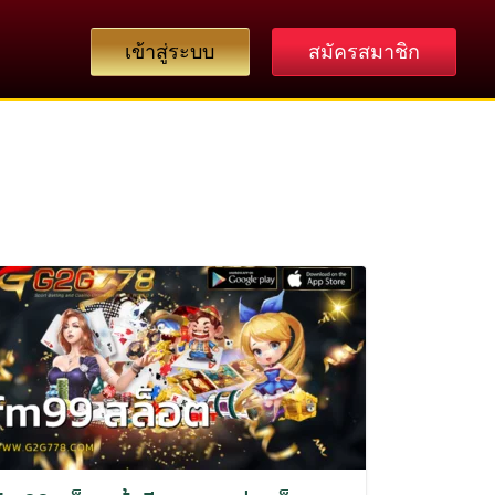
เข้าสู่ระบบ
สมัครสมาชิก