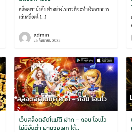
สล็อตพามั่งคั่ง ทำอย่างไรการที่จะทำเงินจากการ
เล่นสล็อตโ […]
admin
25 กันยายน 2023
เว็บสล็อตอัตโนมัติ ฝาก – ถอน โอนไว
ไม่มีขั้นต่ำ ผ่านวอเลท ได้..