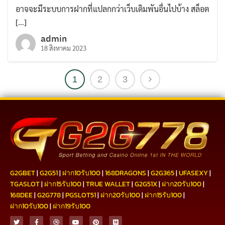
อาจจะมีระบบการฝากที่แปลกกว่าเว็บเดิมพันอื่นไปบ้าง สล็อต
[…]
admin
18 สิงหาคม 2023
1
2
3
G2GBET
|
G2G51
|
ฝาก10รับ100
|
168DRAGONS
|
G2G365
|
UFASEXY
|
TGASLOT
|
ฝาก15รับ100
|
TRUE WALLET
|
G2G51X
|
ฝาก20รับ100
|
168DEE
|
G2G778
|
PGSLOT51
|
ฝาก20รับ100
|
ฝาก15รับ100
|
ฝาก10รับ100
|
ฝาก19รับ100