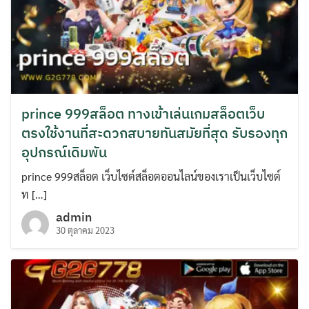
prince 999สล็อต ทางเข้าเล่นเกมสล็อตเว็บ
ตรงใช้งานที่สะดวกสบายทันสมัยที่สุด รับรองทุก
อุปกรณ์เดิมพัน
prince 999สล็อต เว็บไซต์สล็อตออนไลน์ของเราเป็นเว็บไซต์
ท […]
admin
30 ตุลาคม 2023