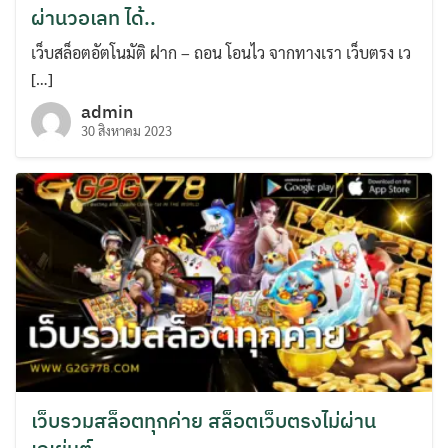
ผ่านวอเลท ได้..
เว็บสล็อตอัตโนมัติ ฝาก – ถอน โอนไว จากทางเรา เว็บตรง เว
[…]
admin
30 สิงหาคม 2023
เว็บรวมสล็อตทุกค่าย สล็อตเว็บตรงไม่ผ่าน