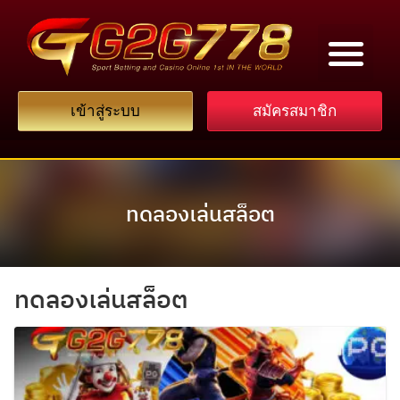
เข้าสู่ระบบ
สมัครสมาชิก
ทดลองเล่นสล็อต
ทดลองเล่นสล็อต