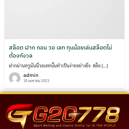
สล็อต ฝาก ถอน วอ เลท ทุนน้อยเล่นสล็อตไม่
ต้องกังวล
ฝากผ่านทรูมันนี่วอเลทนั้นทำเป็นง่ายอย่างยิ่ง สล็อ […]
admin
18 เมษายน 2023